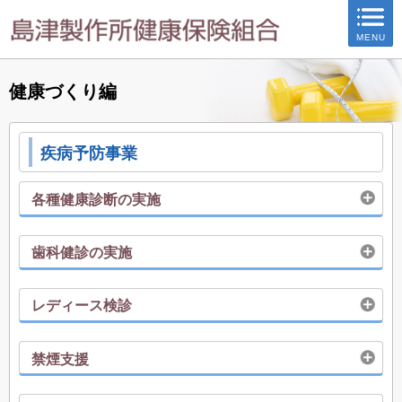
ページ内を移動するためのリンクです。
MENU
サイト内の主なカテゴリメニューへ移動します
このページの本文へ移動します
健康づくり編
疾病予防事業
各種健康診断の実施
歯科健診の実施
レディース検診
禁煙支援